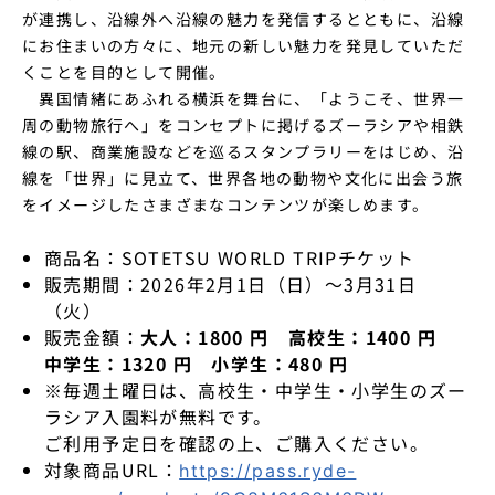
が連携し、沿線外へ沿線の魅力を発信するとともに、沿線
にお住まいの方々に、地元の新しい魅力を発見していただ
くことを目的として開催。
異国情緒にあふれる横浜を舞台に、「ようこそ、世界一
周の動物旅行へ」をコンセプトに掲げるズーラシアや相鉄
線の駅、商業施設などを巡るスタンプラリーをはじめ、沿
線を「世界」に見立て、世界各地の動物や文化に出会う旅
をイメージしたさまざまなコンテンツが楽しめます。
商品名：
SOTETSU WORLD TRIPチケット
販売期間：
2026年2月1日（日）～3月31日
（火）
販売金額：
大人：1800 円 高校生：1400 円
中学生：1320 円 小学生：480 円
※毎週土曜日は、高校生・中学生・小学生のズー
ラシア入園料が無料です。
ご利用予定日を確認の上、ご購入ください。
対象商品URL：
https://pass.ryde-